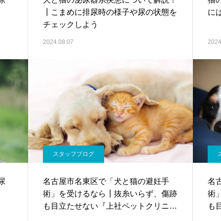
┃こまめに排尿時の様子や尿の状態を
に
チェックしよう
2024.08.07
2024
スタッフブログ
尿
名古屋市名東区で「犬と猫の避妊手
名
術」を受けるなら┃抜糸いらず、傷跡
術
も目立たせない『上社ペットクリニッ
も
クへ』
ク