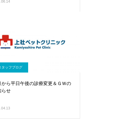
.06.14
スタッフブログ
月から平日午後の診療変更＆ＧＷの
知らせ
.04.13