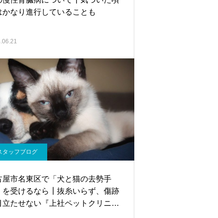
はかなり進行していることも
.06.21
スタッフブログ
古屋市名東区で「犬と猫の去勢手
」を受けるなら┃抜糸いらず、傷跡
目立たせない『上社ペットクリニッ
へ』