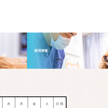
採用情報
水
木
金
土
日 祝