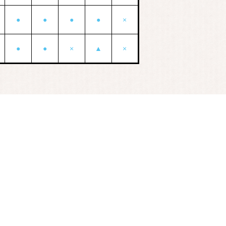
●
●
●
●
×
●
●
×
▲
×