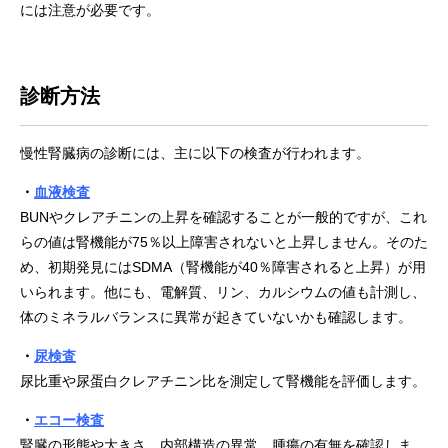
には注意が必要です。
診断方法
慢性腎臓病の診断には、主に以下の検査が行われます。
・
血液検査
BUNやクレアチニンの上昇を確認することが一般的ですが、これ
らの値は腎機能が75％以上障害されないと上昇しません。そのた
め、初期発見にはSDMA（腎機能が40％障害されると上昇）が用
いられます。他にも、電解質、リン、カルシウムの値も計測し、
体のミネラルバランスに異常が起きていないかも確認します。
・
尿検査
尿比重や尿蛋白クレアチニン比を測定して腎機能を評価します。
・
エコー検査
腎臓の形態や大きさ、内部構造の異常、腫瘍の有無を確認しま