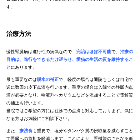
す。
治療方法
慢性腎臓病は進行性の病気なので、
完治はほぼ不可能
で、
治療の
目的は、進行をできるだけ遅らせ、愛猫の生活の質を維持するこ
と
にあります。
最も重要なのは
脱水の補正
で、軽度の場合は通院もしくは自宅で
週に数回の皮下点滴を行います。重度の場合は入院での静脈内点
滴が必要となり、輸液剤へカリウムなどを添加することで電解質
の補正も行います。
当院ではご希望の方には往診での点滴も対応しております。気に
なる方はお気軽にご相談下さい。
また、
療法食
も重要で、塩分やタンパク質の摂取量を減らすこと
で腎臓への負担を軽減します。これにより、腎機能のさらなる低