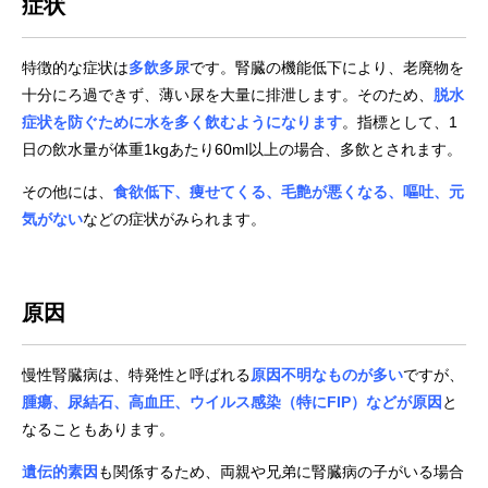
症状
特徴的な症状は
多飲多尿
です。腎臓の機能低下により、老廃物を
十分にろ過できず、薄い尿を大量に排泄します。そのため、
脱水
症状を防ぐために水を多く飲むようになります
。指標として、1
日の飲水量が体重1kgあたり60ml以上の場合、多飲とされます。
その他には、
食欲低下、痩せてくる、毛艶が悪くなる、嘔吐、元
気がない
などの症状がみられます。
原因
慢性腎臓病は、特発性と呼ばれる
原因不明なものが多い
ですが、
腫瘍、尿結石、高血圧、ウイルス感染（特にFIP）などが原因
と
なることもあります。
遺伝的素因
も関係するため、両親や兄弟に腎臓病の子がいる場合