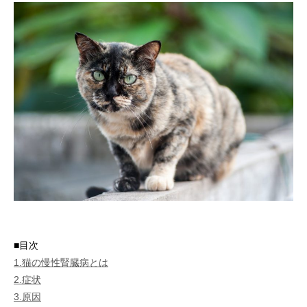
■目次
1.猫の慢性腎臓病とは
2.症状
3.原因