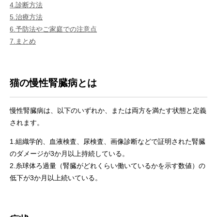
4.診断方法
5.治療方法
6.予防法やご家庭での注意点
7.まとめ
猫の慢性腎臓病とは
慢性腎臓病は、以下のいずれか、または両方を満たす状態と定義
されます。
1.組織学的、血液検査、尿検査、画像診断などで証明された腎臓
のダメージが3か月以上持続している。
2.糸球体ろ過量（腎臓がどれくらい働いているかを示す数値）の
低下が3か月以上続いている。