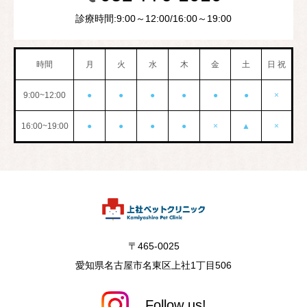
診療時間:9:00～12:00/16:00～19:00
時間
月
火
水
木
金
土
日 祝
9:00~12:00
●
●
●
●
●
●
×
16:00~19:00
●
●
●
●
×
▲
×
〒465-0025
愛知県名古屋市名東区上社1丁目506