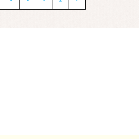
●
●
×
▲
×