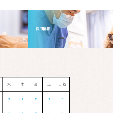
採用情報
水
木
金
土
日 祝
●
●
●
●
×