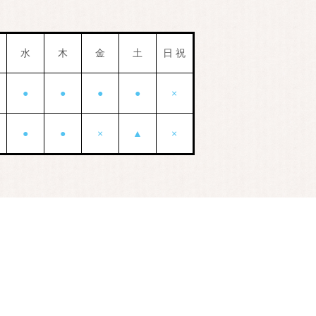
水
木
金
土
日 祝
●
●
●
●
×
●
●
×
▲
×