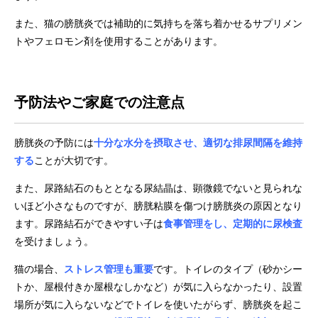
また、猫の膀胱炎では補助的に気持ちを落ち着かせるサプリメン
トやフェロモン剤を使用することがあります。
予防法やご家庭での注意点
膀胱炎の予防には
十分な水分を摂取させ、適切な排尿間隔を維持
する
ことが大切です。
また、尿路結石のもととなる尿結晶は、顕微鏡でないと見られな
いほど小さなものですが、膀胱粘膜を傷つけ膀胱炎の原因となり
ます。尿路結石ができやすい子は
食事管理をし、定期的に尿検査
を受けましょう。
猫の場合、
ストレス管理も重要
です。トイレのタイプ（砂かシー
トか、屋根付きか屋根なしかなど）が気に入らなかったり、設置
場所が気に入らないなどでトイレを使いたがらず、膀胱炎を起こ