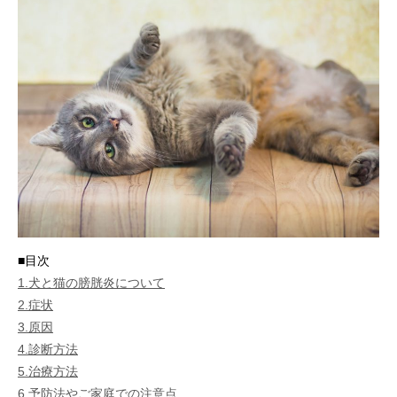
■目次
1.犬と猫の膀胱炎について
2.症状
3.原因
4.診断方法
5.治療方法
6.予防法やご家庭での注意点