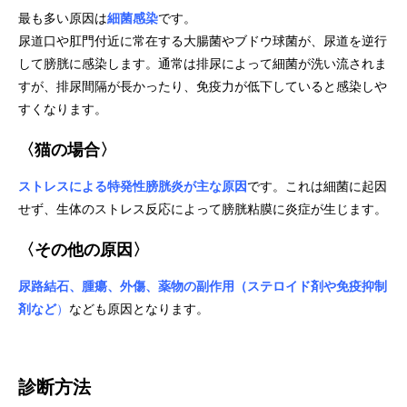
最も多い原因は
細菌感染
です。
尿道口や肛門付近に常在する大腸菌やブドウ球菌が、尿道を逆行
して膀胱に感染します。通常は排尿によって細菌が洗い流されま
すが、排尿間隔が長かったり、免疫力が低下していると感染しや
すくなります。
〈
猫の場合
〉
ストレスによる特発性膀胱炎が主な原因
です。これは細菌に起因
せず、生体のストレス反応によって膀胱粘膜に炎症が生じます。
〈
その他の原因
〉
尿路結石、腫瘍、外傷、薬物の副作用（ステロイド剤や免疫抑制
剤など
）
なども原因となります。
診断方法