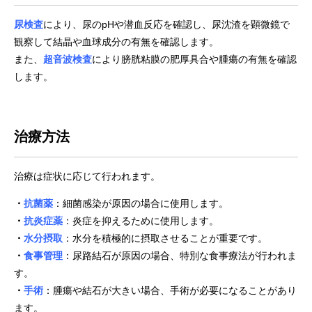
尿検査
により、尿のpHや潜血反応を確認し、尿沈渣を顕微鏡で
観察して結晶や血球成分の有無を確認します。
また、
超音波検査
により膀胱粘膜の肥厚具合や腫瘍の有無を確認
します。
治療方法
治療は症状に応じて行われます。
・
抗菌薬
：細菌感染が原因の場合に使用します。
・
抗炎症薬
：炎症を抑えるために使用します。
・
水分摂取
：水分を積極的に摂取させることが重要です。
・
食事管理
：尿路結石が原因の場合、特別な食事療法が行われま
す。
・
手術
：腫瘍や結石が大きい場合、手術が必要になることがあり
ます。